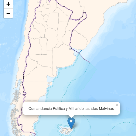
+
−
×
Comandancia Política y Militar de las Islas Malvinas