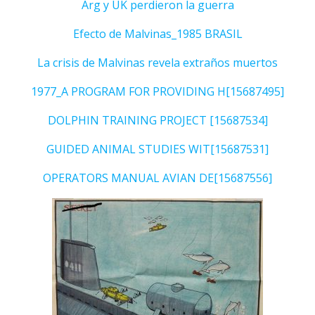
Arg y UK perdieron la guerra
Efecto de Malvinas_1985 BRASIL
La crisis de Malvinas revela extraños muertos
1977_A PROGRAM FOR PROVIDING H[15687495]
DOLPHIN TRAINING PROJECT [15687534]
GUIDED ANIMAL STUDIES WIT[15687531]
OPERATORS MANUAL AVIAN DE[15687556]